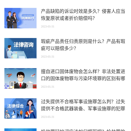
产品缺陷的诉讼时效是多久？侵害人应当
恢复原状或者折价赔偿吗？
2023-05-31
瑕疵产品责任归责原则是什么？产品有瑕
疵可以赔偿多少？
2023-05-31
擅自进口固体废物会怎么样？非法处置进
口的固体废物罪与污染环境罪的区别有哪
些？
2023-05-31
过失提供不合格军事设施罪怎么判？过失
提供不合格武器装备、军事设施罪的犯罪
构成要件有哪些？
2023-05-31